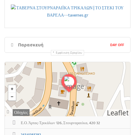
DAY OFF
Παρασκευή
Εμφάνιση Ωραρίου
Leaflet
Οδηγίες
Ε.Ο. Άρτας-Τρικάλων 126, Στουρναραιίκα, 420 32
2434093292