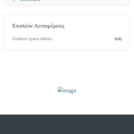
Επιπλέον Λεπτομέρειες
Outdoor space tables:
ΝΑΙ
Επιλογή πακέτου
Υποβάλετε την καταχώρισή σας