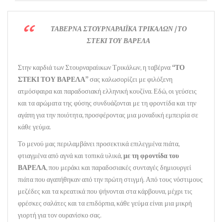
ΤΑΒΕΡΝΑ ΣΤΟΥΡΝΑΡΑΙΪΚΑ ΤΡΙΚΑΛΩΝ | ΤΟ
ΣΤΕΚΙ ΤΟΥ ΒΑΡΕΛΑ
Στην καρδιά των Στουρναραίικων Τρικάλων, η ταβέρνα
“ΤΟ
ΣΤΕΚΙ ΤΟΥ ΒΑΡΕΛΑ”
σας καλωσορίζει με φιλόξενη
ατμόσφαιρα και παραδοσιακή ελληνική κουζίνα. Εδώ, οι γεύσεις
και τα αρώματα της φύσης συνδυάζονται με τη φροντίδα και την
αγάπη για την ποιότητα, προσφέροντας μια μοναδική εμπειρία σε
κάθε γεύμα.
Το μενού μας περιλαμβάνει προσεκτικά επιλεγμένα πιάτα,
φτιαγμένα από αγνά και τοπικά υλικά,
με τη φροντίδα του
ΒΑΡΕΛΑ
, που μεράκι και παραδοσιακές συνταγές δημιουργεί
πιάτα που αγαπήθηκαν από την πρώτη στιγμή. Από τους νόστιμους
μεζέδες και τα κρεατικά που ψήνονται στα κάρβουνα, μέχρι τις
φρέσκες σαλάτες και τα επιδόρπια, κάθε γεύμα είναι μια μικρή
γιορτή για τον ουρανίσκο σας.