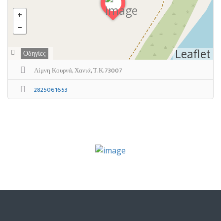
Leaflet
Οδηγίες
Λίμνη Κουρνά, Χανιά, Τ.Κ.73007
2825061653
Επιλογή πακέτου
Υποβάλετε την καταχώρισή σας