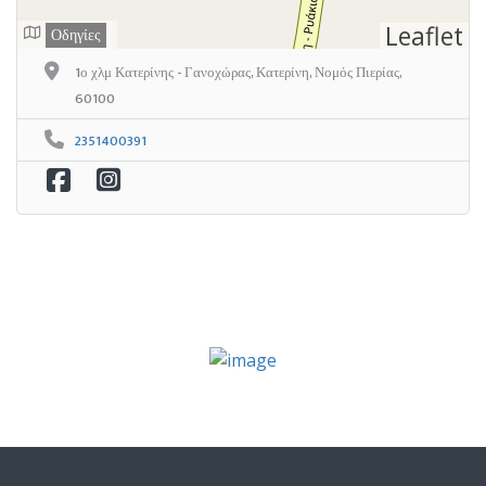
Leaflet
Οδηγίες
1ο χλμ Κατερίνης - Γανοχώρας, Κατερίνη, Νομός Πιερίας,
60100
2351400391
Επιλογή πακέτου
Υποβάλετε την καταχώρισή σας