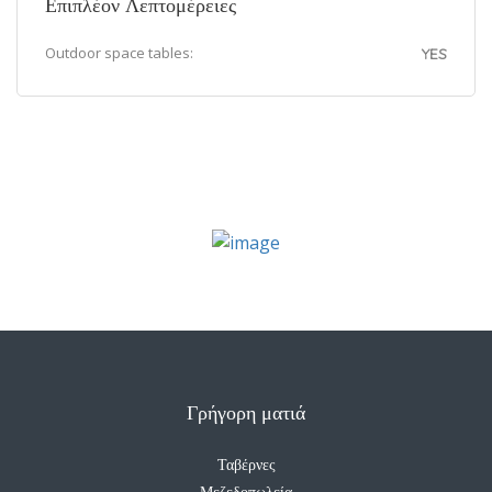
Επιπλέον Λεπτομέρειες
Outdoor space tables:
YES
Επιλογή πακέτου
Υποβάλετε την καταχώρισή σας
Γρήγορη ματιά
Ταβέρνες