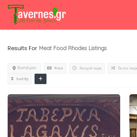
Results For
Meat Food Rhodes
Listings
Κοντά μου
Price
Ανοιχτά τώρα
Τα πιο ταιρ
Sort By