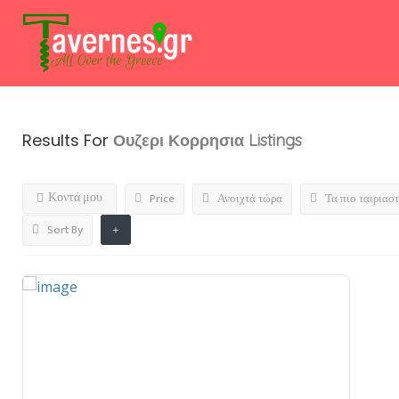
Results For
Ουζερι Κορρησια
Listings
Κοντά μου
Price
Ανοιχτά τώρα
Τα πιο ταιριασ
Sort By