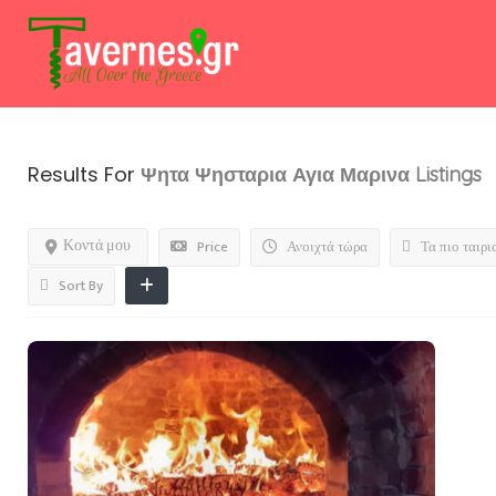
Results For
Ψητα Ψησταρια Αγια Μαρινα
Listings
Κοντά μου
Price
Ανοιχτά τώρα
Τα πιο ταιρι
Sort By