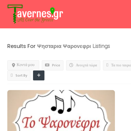
Results For
Ψησταρια Ψαρονεφρι
Listings
Κοντά μου
Price
Ανοιχτά τώρα
Τα πιο ταιρι
Sort By