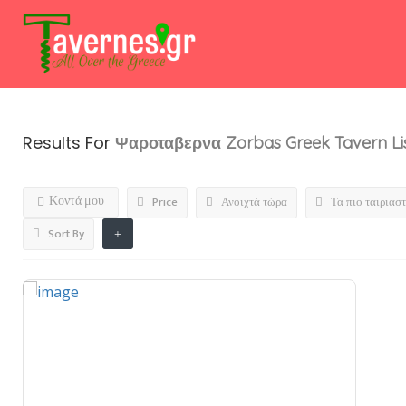
Results For
Ψαροταβερνα Zorbas Greek Tavern
Li
Κοντά μου
Price
Ανοιχτά τώρα
Τα πιο ταιριασ
Sort By