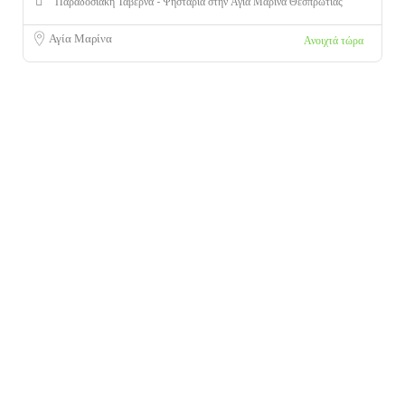
Παραδοσιακή Ταβέρνα - Ψησταριά στην Αγία Μαρίνα Θεσπρωτίας
Αγία Μαρίνα
Ανοιχτά τώρα