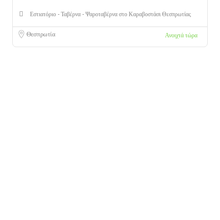
Εστιατόριο - Ταβέρνα - Ψαροταβέρνα στο Καραβοστάσι Θεσπρωτίας
Θεσπρωτία
Ανοιχτά τώρα