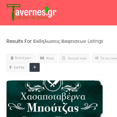
Results For
Εκδηλωσεις Βαφτισεων
Listings
Κοντά μου
Price
Ανοιχτά τώρα
Τα πιο ταιρ
Sort By