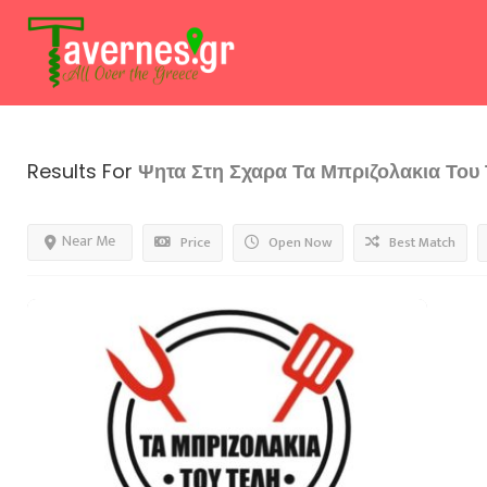
Results For
Ψητα Στη Σχαρα Τα Μπριζολακια Του
Near Me
Price
Open Now
Best Match