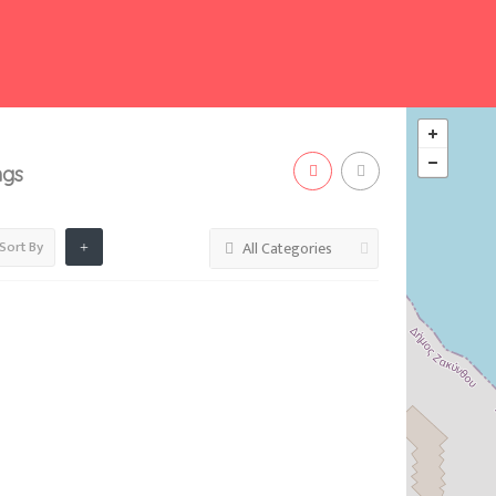
ngs
Sort By
All Categories